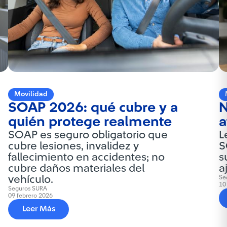
Movilidad
SOAP 2026: qué cubre y a
N
quién protege realmente
a
SOAP es seguro obligatorio que
L
cubre lesiones, invalidez y
S
fallecimiento en accidentes; no
s
cubre daños materiales del
a
vehículo.
Se
10
Seguros SURA
09 febrero 2026
Leer Más