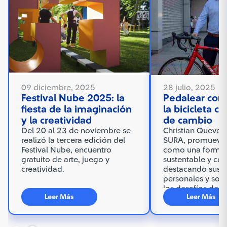
09 diciembre, 2025
28 julio, 2025
Festival Nube 2025: la
Pedalear con 
fiesta de la imaginación
la bicicleta 
y la creatividad
de cambio
Del 20 al 23 de noviembre se
Christian Queved
realizó la tercera edición del
SURA, promueve l
Festival Nube, encuentro
como una forma 
gratuito de arte, juego y
sustentable y con
creatividad.
destacando sus b
personales y soci
los desafíos de l
Leer Más
Leer Más
urbana.