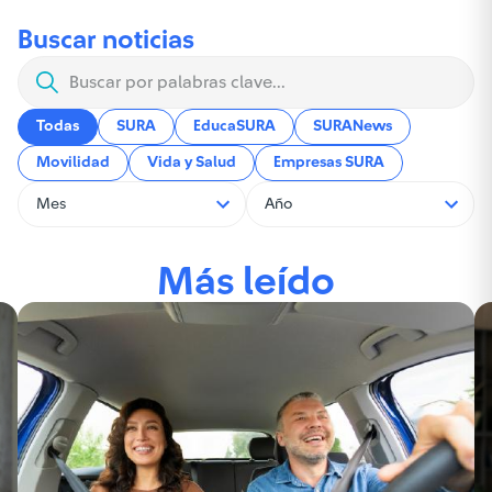
Buscar noticias
Todas
SURA
EducaSURA
SURANews
Movilidad
Vida y Salud
Empresas SURA
Más leído