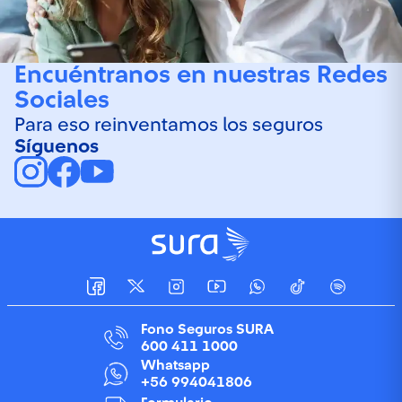
Encuéntranos en nuestras Redes
Sociales
Para eso reinventamos los seguros
Síguenos
Fono Seguros SURA
600 411 1000
Whatsapp
+56 994041806