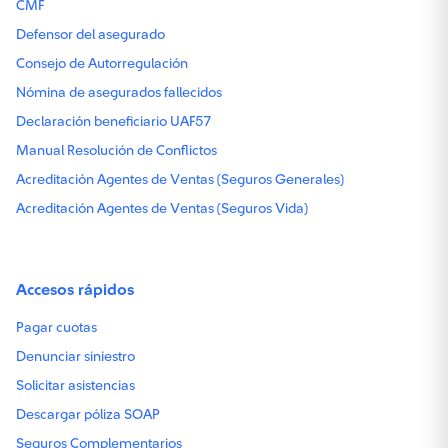
CMF
asegurados.
Defensor del asegurado
Apoyo económico por pérdida
Consejo de Autorregulación
de ingresos.
Nómina de asegurados fallecidos
Declaración beneficiario UAF57
Asistencias múltiples para
Manual Resolución de Conflictos
que tu empresa crezca.
Acreditación Agentes de Ventas (Seguros Generales)
Asistencias
Acreditación Agentes de Ventas (Seguros Vida)
Podrás recibir estas asistencias las 24 horas del día los 7 días a la semana
Plomería, cerrajería, electricidad, vidriería y exterminación de plagas.
Accesos rápidos
Orientación legal, contable, tributaria, tecnológica y de emprendimiento.
Pagar cuotas
Denunciar siniestro
: Hasta 5 empleados o dispositivos
Asistencia cibernética preventiva
Solicitar asistencias
Beneficio adicional sin costo del acceso a un sistema ERP.
Descargar póliza SOAP
Asistencia en salud y urgencias.
Seguros Complementarios