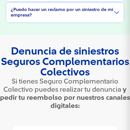
Solo ingresa a tu cuenta en el sitio privado,
¿Puedo hacer un reclamo por un siniestro de mi
selecciona "Siniestro de Hogar" y completa la
empresa?
información necesaria.
Sí, también puedes reportar los siniestros de
empresa desde tu cuenta privada. Si tienes dudas,
nuestro equipo de atención al cliente está
disponible.
Denuncia de siniestros
Seguros Complementarios
Colectivos
Si tienes Seguro Complementario
Colectivo puedes realizar tu denuncia
y
pedir tu reembolso por nuestros canales
digitales: