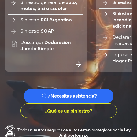
Siniestro general de
auto,
Siniestro 
motos, bici o scooter
Siniestros
Siniestro
RCI Argentina
incendios y
adicionale
Siniestro
SOAP
Declarar p
Descargar
Declaración
incapacid
Jurada Simple
Ingresar si
Hogar Pro
¿Necesitas asistencia?
¿Qué es un siniestro?
Todos nuestros seguros de autos están protegidos por la
Ley
Antiportonazo