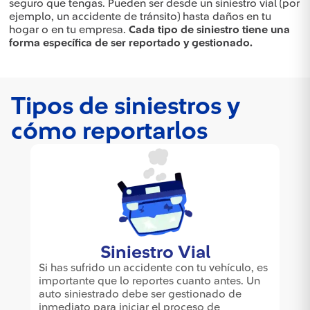
seguro que tengas. Pueden ser desde un siniestro vial (por
ejemplo, un accidente de tránsito) hasta daños en tu
hogar o en tu empresa.
Cada tipo de siniestro tiene una
forma específica de ser reportado y gestionado.
Tipos de siniestros y
cómo reportarlos
d
Siniestro Vial
gidas
, es
Si has sufrido un accidente con tu vehículo, es
uedes
resa
 Un
importante que lo reportes cuanto antes. Un
sitio
auto siniestrado debe ser gestionado de
e y
inmediato para iniciar el proceso de