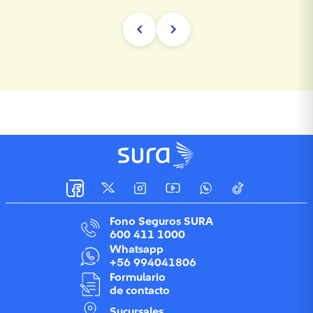
Fono Seguros SURA
600 411 1000
Whatsapp
+56 994041806
Formulario
de contacto
Sucursales