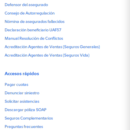
Defensor del asegurado
Explorar todas las exclusiones
Consejo de Autorregulación
Nómina de asegurados fallecidos
Activa tu seguro en pocos pasos
Declaración beneficiario UAF57
Para activarlo debes realizar una autoinspección, te guiaremos en el proceso y una 
Manual Resolución de Conflictos
1
Acreditación Agentes de Ventas (Seguros Generales)
Acreditación Agentes de Ventas (Seguros Vida)
Por WhatsApp recibirás un link para empezar.
2
Accesos rápidos
Pagar cuotas
Toma las fotos de tu auto y del padrón del vehícul
Denunciar siniestro
3
Solicitar asistencias
Descargar póliza SOAP
Por correo enviaremos el resultado de la inspecció
Seguros Complementarios
4
Preguntas frecuentes