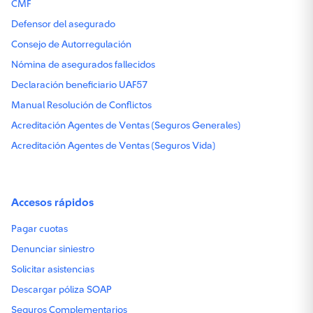
CMF
Coberturas
Defensor del asegurado
Consejo de Autorregulación
Exámenes y procedimientos
Nómina de asegurados fallecidos
Cobertura del 100% para exámenes de diagnóstico en Clínica IRAM.
Declaración beneficiario UAF57
Radioterapia y quimioterapia
Manual Resolución de Conflictos
Cobertura del 100% en estos procedimientos.
Acreditación Agentes de Ventas (Seguros Generales)
Acreditación Agentes de Ventas (Seguros Vida)
Gastos de hospitalización
Cobertura total de cama, pabellón, procedimientos, diagnósticos y UTI.
Fallecimiento por enfermedad o accidente
Accesos rápidos
Solo para el titular. Capital asegurado: UF 150
Pagar cuotas
Denunciar siniestro
Asistencias
Solicitar asistencias
Solicítalas al fono
. Y te ayudamos a cuidar de tu bienestar físico y m
600 411 1000
Descargar póliza SOAP
Seguros Complementarios