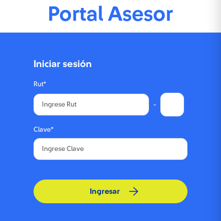
Portal Asesor
Iniciar sesión
Rut*
-
Clave*
Ingresar