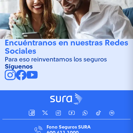
Encuéntranos en nuestras Redes
Sociales
Para eso reinventamos los seguros
Síguenos
Fono Seguros SURA
600 411 1000