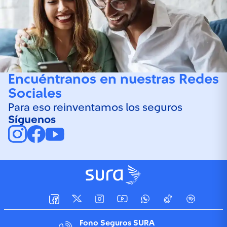
Encuéntranos en nuestras Redes
Sociales
Para eso reinventamos los seguros
Síguenos
Fono Seguros SURA