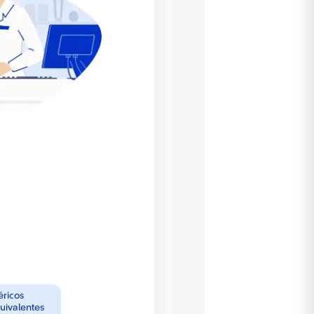
éricos
uivalentes