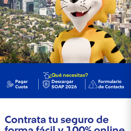
¿Qué necesitas?
Pagar
Descargar
Formulario
Cuota
SOAP 2026
de Contacto
Contrata tu seguro de
forma fácil y 100% online