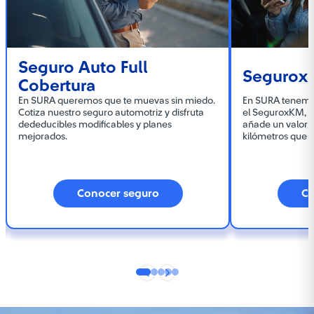
Seguro Auto Full
Segurox
Cobertura
En SURA queremos que te muevas sin miedo.
En SURA tenemos
Cotiza nuestro seguro automotriz y disfruta
el SeguroxKM, p
dededucibles modificables y planes
añade un valor a
mejorados.
kilómetros que r
Conocer seguro
Co