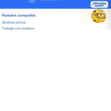
¿Necesitas
ayuda?
Nuestra compañía
Quiénes somos
Trabaja con nosotros
Línea ética
Ley antiportonazo
Información relevante
CMF
Defensor del asegurado
Consejo de Autorregulación
Nómina de asegurados fallecidos
Declaración beneficiario UAF57
Manual Resolución de Conflictos
Acreditación Agentes de Ventas (Seguros Generales)
Acreditación Agentes de Ventas (Seguros Vida)
Accesos rápidos
Pagar cuotas