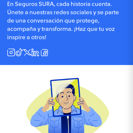
En Seguros SURA, cada historia cuenta.
Únete a nuestras redes sociales y se parte
de una conversación que protege,
acompaña y transforma. ¡Haz que tu voz
inspire a otros!