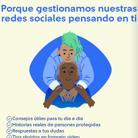
Porque gestionamos nuestras
redes sociales pensando en ti
Consejos útiles para tu día a día
Historias reales de personas protegidas
Respuestas a tus dudas
Tips rápidos en formato video