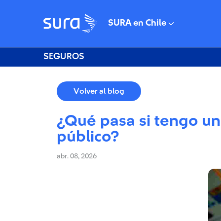
SURA en Chile
SEGUROS
Volver al blog
¿Qué pasa si tengo un
público?
abr. 08, 2026