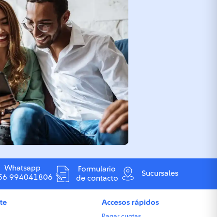
Whatsapp
Formulario
Sucursales
56 994041806
de contacto
te
Accesos rápidos
Pagar cuotas