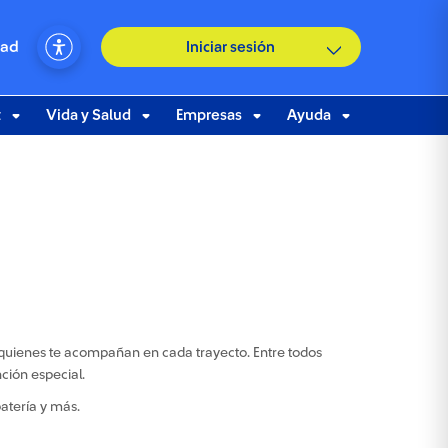
dad
Iniciar sesión
t
Vida y Salud
Empresas
Ayuda
e quienes te acompañan en cada trayecto. Entre todos
ción especial.
atería y más.