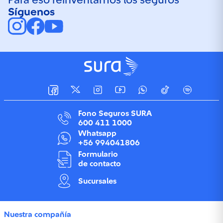
Para eso reinventamos los seguros
Síguenos
Fono Seguros SURA
600 411 1000
Whatsapp
+56 994041806
Formulario
de contacto
Sucursales
Nuestra compañía