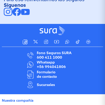
Síguenos
Fono Seguros SURA
600 411 1000
Whatsapp
+56 994041806
Formulario
de contacto
Sucursales
Nuestra compañía